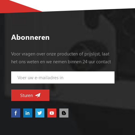
Abonneren
Voor vragen over onze producten of prijslijst, laat
het ons weten en we nemen binnen 24 uur contact
met u op.