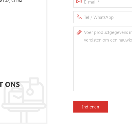
18102, China
T ONS