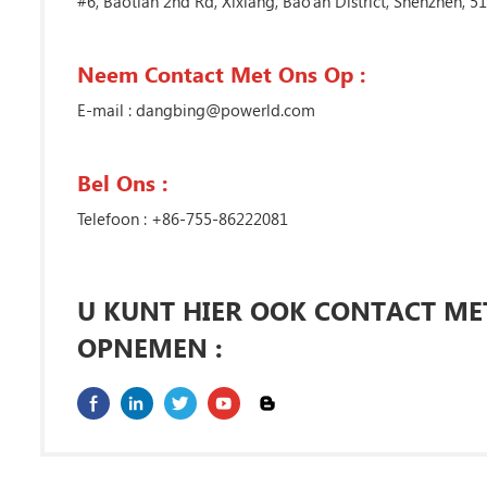
#6, Baotian 2nd Rd, Xixiang, Bao'an District, Shenzhen, 5
Neem Contact Met Ons Op :
E-mail :
dangbing@powerld.com
Bel Ons :
Telefoon :
+86-755-86222081
U KUNT HIER OOK CONTACT ME
OPNEMEN :