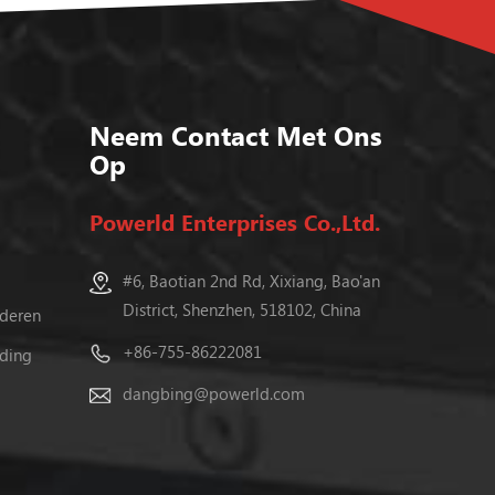
Neem Contact Met Ons
Op
Powerld Enterprises Co.,Ltd.
#6, Baotian 2nd Rd, Xixiang, Bao'an
District, Shenzhen, 518102, China
nderen
+86-755-86222081
ding
dangbing@powerld.com