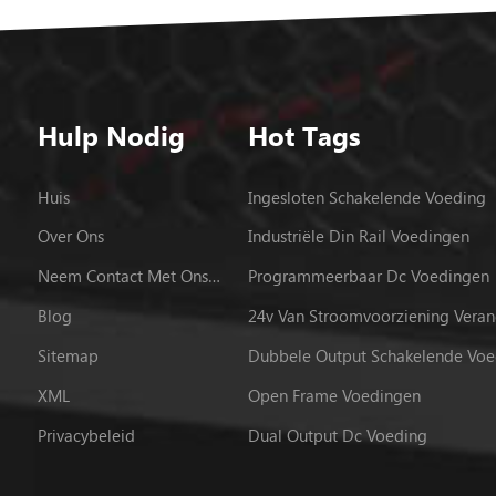
Hulp Nodig
Hot Tags
Huis
Ingesloten Schakelende Voeding
Over Ons
Industriële Din Rail Voedingen
Neem Contact Met Ons Op
Programmeerbaar Dc Voedingen
Blog
24v Van Stroomvoorziening Vera
Sitemap
Dubbele Output Schakelende Voe
XML
Open Frame Voedingen
Privacybeleid
Dual Output Dc Voeding