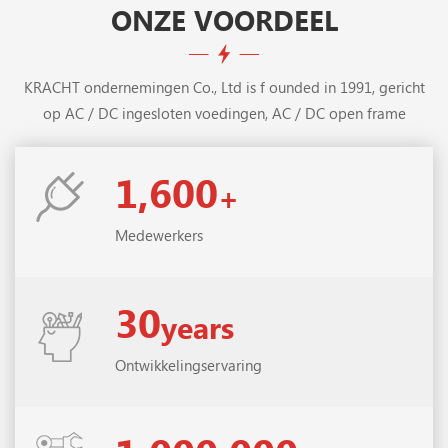
inbranden test.
ONZE VOORDEEL
KRACHT ondernemingen Co., Ltd is f ounded in 1991, gericht
op AC / DC ingesloten voedingen, AC / DC open frame
voedingen, din rail voeding, DC / DC Converter, enz.als
professionele fabrikant van schakelende voedingen, POWERLD
1,600
heeft 3 sterke R&D teams met 80 ervaren ingenieurs, die
klanten kunnen voorzien van standaardproducten en op maat
Medewerkers
gemaakte serive.
30
Ontwikkelingservaring