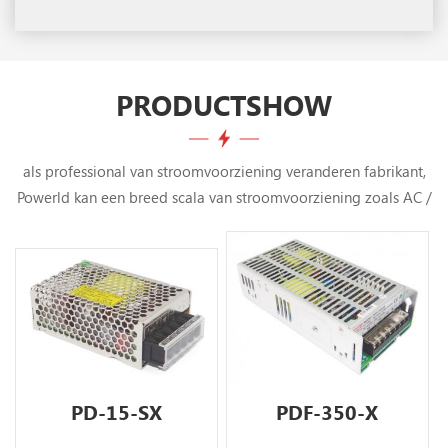
PRODUCTSHOW
als professional van stroomvoorziening veranderen fabrikant,
Powerld kan een breed scala van stroomvoorziening zoals AC /
DC ingesloten voedingen , AC / DC open frame voedingen , din
rail voeding , DC / DC omzetter … Met onze meer dan 29 jaar
ervaring in van stroomvoorziening veranderenkunnen wij onze
klanten niet alleen kwalitatief hoogwaardige producten
leveren, maar ook onze beste service en snelle levering tijd
PD-15-SX
PDF-350-X