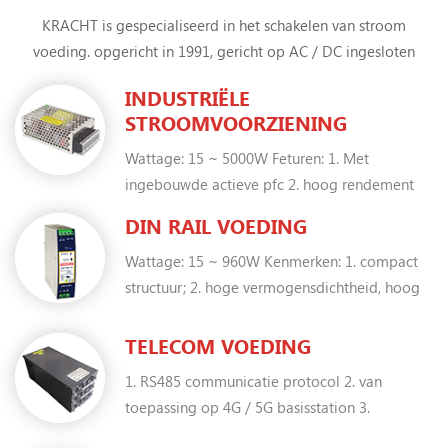
KRACHT is gespecialiseerd in het schakelen van stroom
voeding. opgericht in 1991, gericht op AC / DC ingesloten
voedingen, AC / DC open frame voedingen, din rail voeding,
INDUSTRIËLE
DC / DC Converter ondertussen meer dan 80 ervaren
STROOMVOORZIENING
ingenieurs kunnen u zeer professionele service op maat bieden
Wattage: 15 ~ 5000W Feturen: 1. Met
ingebouwde actieve pfc 2. hoog rendement
tot 95% 3. PCB met conform coating 4.
DIN RAIL VOEDING
toepasbaar bij piekbelasting 5.
Wattage: 15 ~ 960W Kenmerken: 1. compact
werktemperatuur tot 70 graden
structuur; 2. hoge vermogensdichtheid, hoog
rendement tot 95%; 3. hoog niveau modellen:
DG-75-X, DG-120-X, DG-240-X, DG-360-X,
TELECOM VOEDING
DG-480-X, DG-960-X zuinig modellen: DG-15-
1. RS485 communicatie protocol 2. van
SX, DG-30-SX, DG-60-SX, DG-U75SX, DG-
toepassing op 4G / 5G basisstation 3.
U120SX, DG-U240SX 4. N + 1 parallel functie;
volledige beschermingsfunctie 4. N + 1
5. ingebouwde actieve PFC.