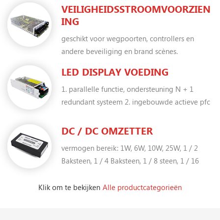
parallelle functie
VEILIGHEIDSSTROOMVOORZIEN
ING
geschikt voor wegpoorten, controllers en
andere beveiliging en brand scènes.
LED DISPLAY VOEDING
1. parallelle functie, ondersteuning N + 1
redundant systeem 2. ingebouwde actieve pfc
3. hoog rendement omhoog > 90% 4. @ -40
℃, ps kan normaal werken 5. PCB met
DC / DC OMZETTER
conform coating 6. UL / CUL / CE / CCC
vermogen bereik: 1W, 6W, 10W, 25W, 1 / 2
goedgekeurd 7. laag profiel, 30 mm
Baksteen, 1 / 4 Baksteen, 1 / 8 steen, 1 / 16
baksteen Niet geïsoleerd Kenmerken: 1. alle
SMT ontwerp, hoog efficiëntie; 2. filter binnen,
Klik om te bekijken
Alle productcategorieën
laag rimpel & geluid; 3. standaard DIP &
slokje pakket; 4. 100% volledige belasting