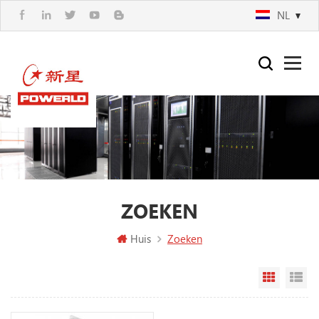
NL
ZOEKEN
Huis
Zoeken
Rasterw
Li