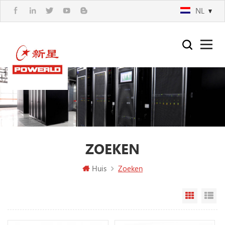
NL
ZOEKEN
Huis
Zoeken
Rasterw
Li