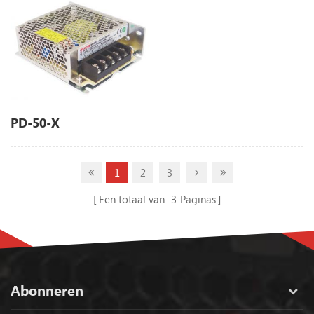
PD-50-X
1
2
3
Een totaal van
3
Paginas
Abonneren